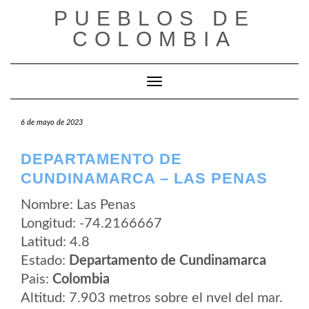
Saltar
PUEBLOS DE
al
contenido
COLOMBIA
Cambiar modo de navegación
6 de mayo de 2023
DEPARTAMENTO DE
CUNDINAMARCA – LAS PENAS
Nombre: Las Penas
Longitud: -74.2166667
Latitud: 4.8
Estado:
Departamento de Cundinamarca
Pais:
Colombia
Altitud: 7.903 metros sobre el nvel del mar.