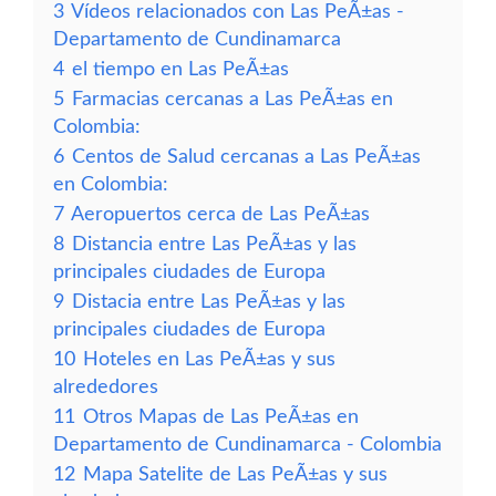
3
Vídeos relacionados con Las PeÃ±as -
Departamento de Cundinamarca
4
el tiempo en Las PeÃ±as
5
Farmacias cercanas a Las PeÃ±as en
Colombia:
6
Centos de Salud cercanas a Las PeÃ±as
en Colombia:
7
Aeropuertos cerca de Las PeÃ±as
8
Distancia entre Las PeÃ±as y las
principales ciudades de Europa
9
Distacia entre Las PeÃ±as y las
principales ciudades de Europa
10
Hoteles en Las PeÃ±as y sus
alrededores
11
Otros Mapas de Las PeÃ±as en
Departamento de Cundinamarca - Colombia
12
Mapa Satelite de Las PeÃ±as y sus