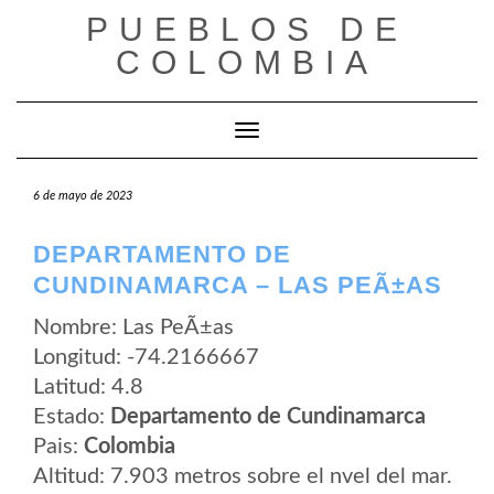
Saltar
PUEBLOS DE
al
contenido
COLOMBIA
Cambiar modo de navegación
6 de mayo de 2023
DEPARTAMENTO DE
CUNDINAMARCA – LAS PEÃ±AS
Nombre: Las PeÃ±as
Longitud: -74.2166667
Latitud: 4.8
Estado:
Departamento de Cundinamarca
Pais:
Colombia
Altitud: 7.903 metros sobre el nvel del mar.