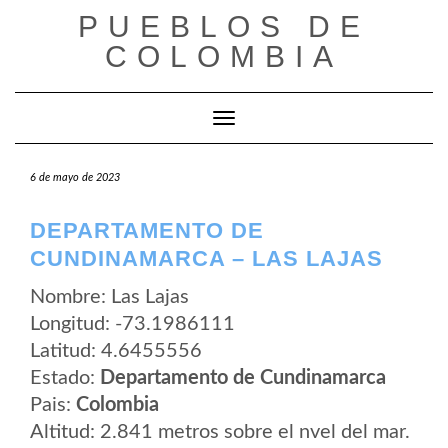
Saltar
PUEBLOS DE
al
contenido
COLOMBIA
Cambiar modo de navegación
6 de mayo de 2023
DEPARTAMENTO DE
CUNDINAMARCA – LAS LAJAS
Nombre: Las Lajas
Longitud: -73.1986111
Latitud: 4.6455556
Estado:
Departamento de Cundinamarca
Pais:
Colombia
Altitud: 2.841 metros sobre el nvel del mar.