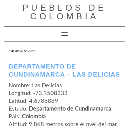
Saltar
PUEBLOS DE
al
contenido
COLOMBIA
Cambiar modo de navegación
6 de mayo de 2023
DEPARTAMENTO DE
CUNDINAMARCA – LAS DELICIAS
Nombre: Las Delicias
Longitud: -73.9508333
Latitud: 4.6788889
Estado:
Departamento de Cundinamarca
Pais:
Colombia
Altitud: 9.868 metros sobre el nvel del mar.