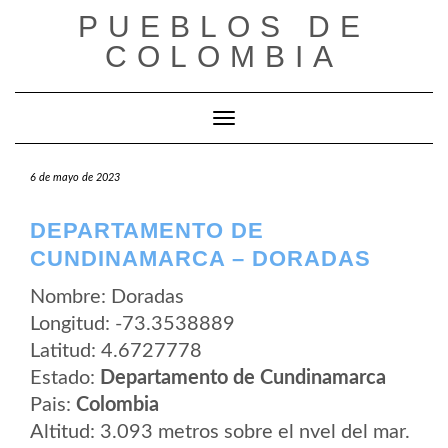
Saltar
PUEBLOS DE
al
contenido
COLOMBIA
Cambiar modo de navegación
6 de mayo de 2023
DEPARTAMENTO DE
CUNDINAMARCA – DORADAS
Nombre: Doradas
Longitud: -73.3538889
Latitud: 4.6727778
Estado:
Departamento de Cundinamarca
Pais:
Colombia
Altitud: 3.093 metros sobre el nvel del mar.