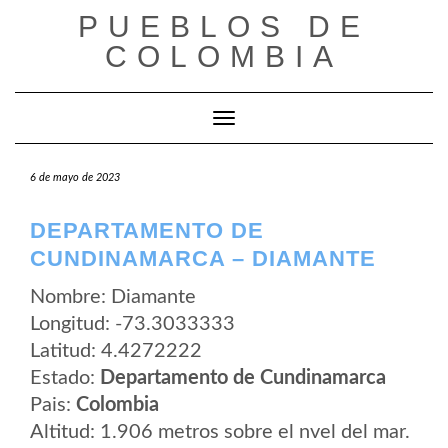
Saltar
PUEBLOS DE
al
contenido
COLOMBIA
Cambiar modo de navegación
6 de mayo de 2023
DEPARTAMENTO DE
CUNDINAMARCA – DIAMANTE
Nombre: Diamante
Longitud: -73.3033333
Latitud: 4.4272222
Estado:
Departamento de Cundinamarca
Pais:
Colombia
Altitud: 1.906 metros sobre el nvel del mar.