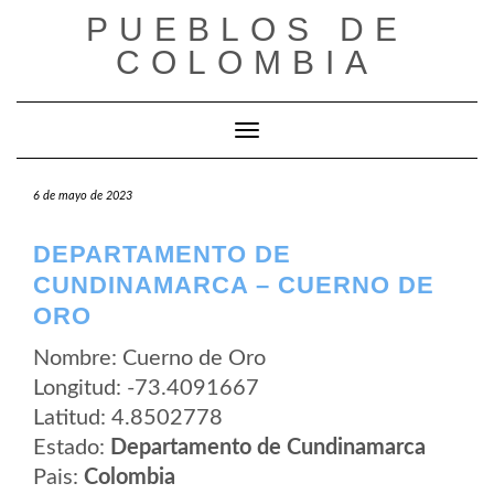
Saltar
PUEBLOS DE
al
contenido
COLOMBIA
Cambiar modo de navegación
6 de mayo de 2023
DEPARTAMENTO DE
CUNDINAMARCA – CUERNO DE
ORO
Nombre: Cuerno de Oro
Longitud: -73.4091667
Latitud: 4.8502778
Estado:
Departamento de Cundinamarca
Pais:
Colombia