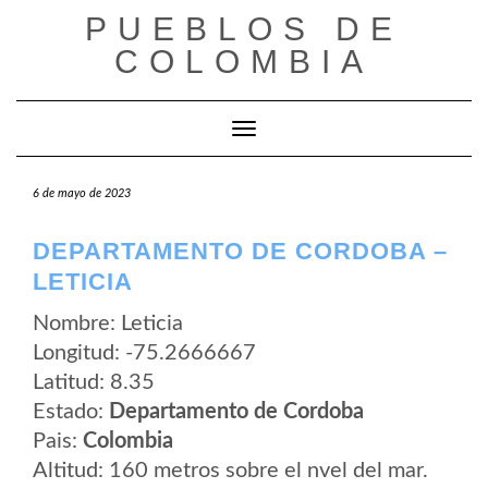
Saltar
PUEBLOS DE
al
contenido
COLOMBIA
Cambiar modo de navegación
6 de mayo de 2023
DEPARTAMENTO DE CORDOBA –
LETICIA
Nombre: Leticia
Longitud: -75.2666667
Latitud: 8.35
Estado:
Departamento de Cordoba
Pais:
Colombia
Altitud: 160 metros sobre el nvel del mar.