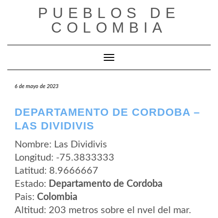
Saltar
PUEBLOS DE
al
contenido
COLOMBIA
Cambiar modo de navegación
6 de mayo de 2023
DEPARTAMENTO DE CORDOBA –
LAS DIVIDIVIS
Nombre: Las Dividivis
Longitud: -75.3833333
Latitud: 8.9666667
Estado:
Departamento de Cordoba
Pais:
Colombia
Altitud: 203 metros sobre el nvel del mar.