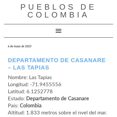
Saltar
PUEBLOS DE
al
contenido
COLOMBIA
Cambiar modo de navegación
6 de mayo de 2023
DEPARTAMENTO DE CASANARE
– LAS TAPIAS
Nombre: Las Tapias
Longitud: -71.9455556
Latitud: 6.1252778
Estado:
Departamento de Casanare
Pais:
Colombia
Altitud: 1.833 metros sobre el nvel del mar.