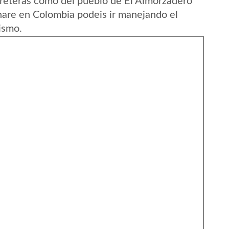
reteras como del pueblo de El Almorzadero
are en Colombia podeis ir manejando el
ismo.