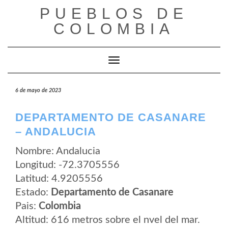
Saltar
PUEBLOS DE
al
contenido
COLOMBIA
Cambiar modo de navegación
6 de mayo de 2023
DEPARTAMENTO DE CASANARE
– ANDALUCIA
Nombre: Andalucia
Longitud: -72.3705556
Latitud: 4.9205556
Estado:
Departamento de Casanare
Pais:
Colombia
Altitud: 616 metros sobre el nvel del mar.