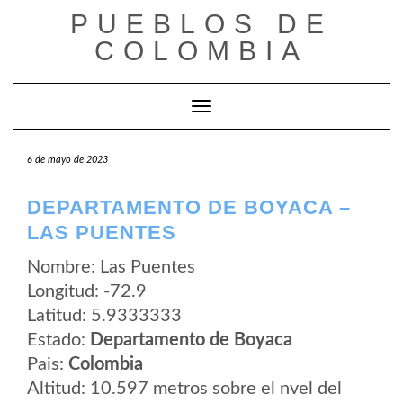
Saltar
PUEBLOS DE
al
contenido
COLOMBIA
Cambiar modo de navegación
6 de mayo de 2023
DEPARTAMENTO DE BOYACA –
LAS PUENTES
Nombre: Las Puentes
Longitud: -72.9
Latitud: 5.9333333
Estado:
Departamento de Boyaca
Pais:
Colombia
Altitud: 10.597 metros sobre el nvel del