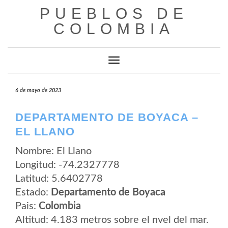
Saltar
PUEBLOS DE
al
contenido
COLOMBIA
Cambiar modo de navegación
6 de mayo de 2023
DEPARTAMENTO DE BOYACA –
EL LLANO
Nombre: El Llano
Longitud: -74.2327778
Latitud: 5.6402778
Estado:
Departamento de Boyaca
Pais:
Colombia
Altitud: 4.183 metros sobre el nvel del mar.