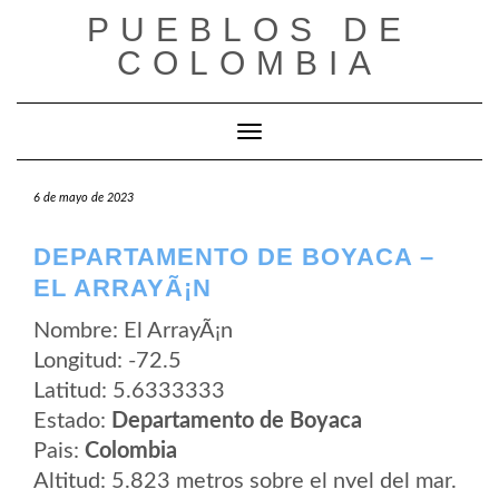
Saltar
PUEBLOS DE
al
contenido
COLOMBIA
Cambiar modo de navegación
6 de mayo de 2023
DEPARTAMENTO DE BOYACA –
EL ARRAYÃ¡N
Nombre: El ArrayÃ¡n
Longitud: -72.5
Latitud: 5.6333333
Estado:
Departamento de Boyaca
Pais:
Colombia
Altitud: 5.823 metros sobre el nvel del mar.