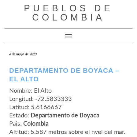
Saltar
PUEBLOS DE
al
contenido
COLOMBIA
Cambiar modo de navegación
6 de mayo de 2023
DEPARTAMENTO DE BOYACA –
EL ALTO
Nombre: El Alto
Longitud: -72.5833333
Latitud: 5.6166667
Estado:
Departamento de Boyaca
Pais:
Colombia
Altitud: 5.587 metros sobre el nvel del mar.