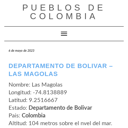
Saltar
PUEBLOS DE
al
contenido
COLOMBIA
Cambiar modo de navegación
6 de mayo de 2023
DEPARTAMENTO DE BOLIVAR –
LAS MAGOLAS
Nombre: Las Magolas
Longitud: -74.8138889
Latitud: 9.2516667
Estado:
Departamento de Bolivar
Pais:
Colombia
Altitud: 104 metros sobre el nvel del mar.