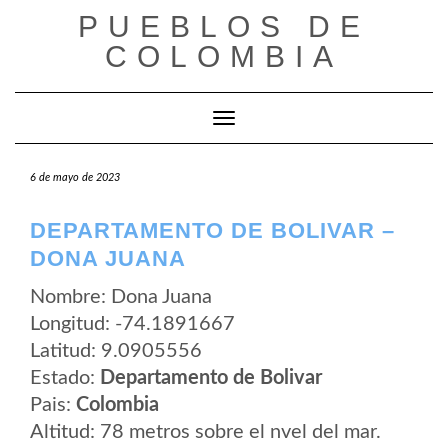
Saltar
PUEBLOS DE
al
contenido
COLOMBIA
Cambiar modo de navegación
6 de mayo de 2023
DEPARTAMENTO DE BOLIVAR –
DONA JUANA
Nombre: Dona Juana
Longitud: -74.1891667
Latitud: 9.0905556
Estado:
Departamento de Bolivar
Pais:
Colombia
Altitud: 78 metros sobre el nvel del mar.