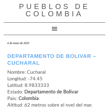
Saltar
PUEBLOS DE
al
contenido
COLOMBIA
Cambiar modo de navegación
6 de mayo de 2023
DEPARTAMENTO DE BOLIVAR –
CUCHARAL
Nombre: Cucharal
Longitud: -74.45
Latitud: 8.9833333
Estado:
Departamento de Bolivar
Pais:
Colombia
Altitud: 62 metros sobre el nvel del mar.