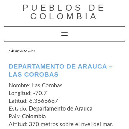
Saltar
PUEBLOS DE
al
contenido
COLOMBIA
Cambiar modo de navegación
6 de mayo de 2023
DEPARTAMENTO DE ARAUCA –
LAS COROBAS
Nombre: Las Corobas
Longitud: -70.7
Latitud: 6.3666667
Estado:
Departamento de Arauca
Pais:
Colombia
Altitud: 370 metros sobre el nvel del mar.