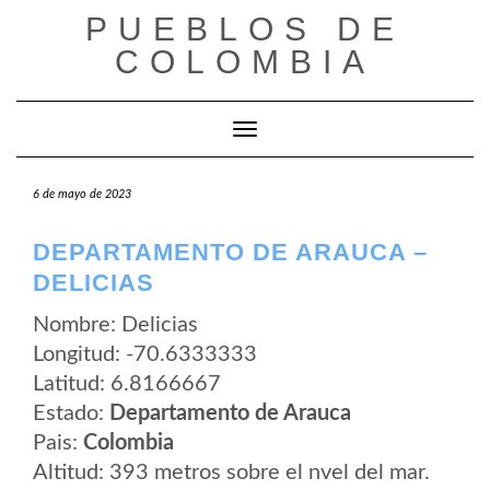
Saltar
PUEBLOS DE
al
contenido
COLOMBIA
Cambiar modo de navegación
6 de mayo de 2023
DEPARTAMENTO DE ARAUCA –
DELICIAS
Nombre: Delicias
Longitud: -70.6333333
Latitud: 6.8166667
Estado:
Departamento de Arauca
Pais:
Colombia
Altitud: 393 metros sobre el nvel del mar.