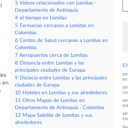
3
Vídeos relacionados con Lomitas -
l
Departamento de Antioquia
4
el tiempo en Lomitas
5
Farmacias cercanas a Lomitas en
Colombia:
6
Centos de Salud cercanas a Lomitas en
Colombia:
7
Aeropuertos cerca de Lomitas
8
Distancia entre Lomitas y las
E
principales ciudades de Europa
des
DE
9
Distacia entre Lomitas y las principales
EN
s en
ciudades de Europa
DE
s
10
Hoteles en Lomitas y sus alrededores
CO
11
Otros Mapas de Lomitas en
DE
EX
Departamento de Antioquia - Colombia
DE
12
Mapa Satelite de Lomitas y sus
EX
alrededores
IS