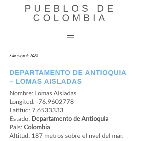
Saltar
PUEBLOS DE
al
contenido
COLOMBIA
Cambiar modo de navegación
6 de mayo de 2023
DEPARTAMENTO DE ANTIOQUIA
– LOMAS AISLADAS
Nombre: Lomas Aisladas
Longitud: -76.9602778
Latitud: 7.6533333
Estado:
Departamento de Antioquia
Pais:
Colombia
Altitud: 187 metros sobre el nvel del mar.