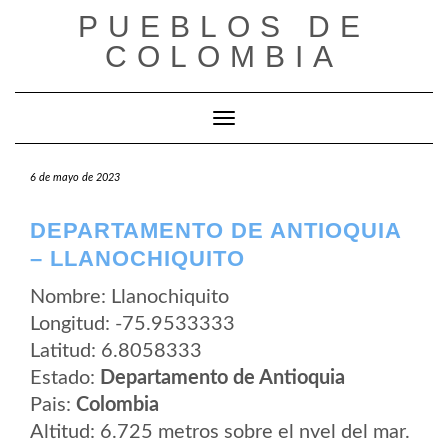
Saltar
PUEBLOS DE
al
contenido
COLOMBIA
Cambiar modo de navegación
6 de mayo de 2023
DEPARTAMENTO DE ANTIOQUIA
– LLANOCHIQUITO
Nombre: Llanochiquito
Longitud: -75.9533333
Latitud: 6.8058333
Estado:
Departamento de Antioquia
Pais:
Colombia
Altitud: 6.725 metros sobre el nvel del mar.