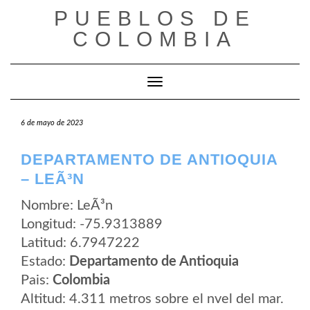
Saltar
PUEBLOS DE
al
contenido
COLOMBIA
Cambiar modo de navegación
6 de mayo de 2023
DEPARTAMENTO DE ANTIOQUIA
– LEÃ³N
Nombre: LeÃ³n
Longitud: -75.9313889
Latitud: 6.7947222
Estado:
Departamento de Antioquia
Pais:
Colombia
Altitud: 4.311 metros sobre el nvel del mar.