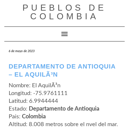
Saltar
PUEBLOS DE
al
contenido
COLOMBIA
Cambiar modo de navegación
6 de mayo de 2023
DEPARTAMENTO DE ANTIOQUIA
– EL AQUILÃ³N
Nombre: El AquilÃ³n
Longitud: -75.9761111
Latitud: 6.9944444
Estado:
Departamento de Antioquia
Pais:
Colombia
Altitud: 8.008 metros sobre el nvel del mar.