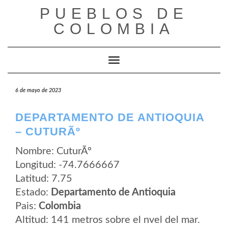
Saltar
PUEBLOS DE
al
contenido
COLOMBIA
Cambiar modo de navegación
6 de mayo de 2023
DEPARTAMENTO DE ANTIOQUIA
– CUTURÃº
Nombre: CuturÃº
Longitud: -74.7666667
Latitud: 7.75
Estado:
Departamento de Antioquia
Pais:
Colombia
Altitud: 141 metros sobre el nvel del mar.