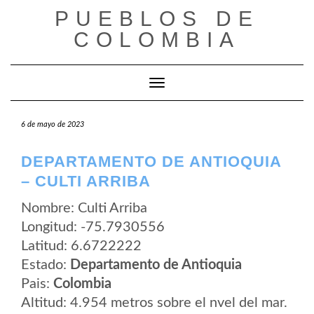
Saltar
PUEBLOS DE
al
contenido
COLOMBIA
Cambiar modo de navegación
6 de mayo de 2023
DEPARTAMENTO DE ANTIOQUIA
– CULTI ARRIBA
Nombre: Culti Arriba
Longitud: -75.7930556
Latitud: 6.6722222
Estado:
Departamento de Antioquia
Pais:
Colombia
Altitud: 4.954 metros sobre el nvel del mar.