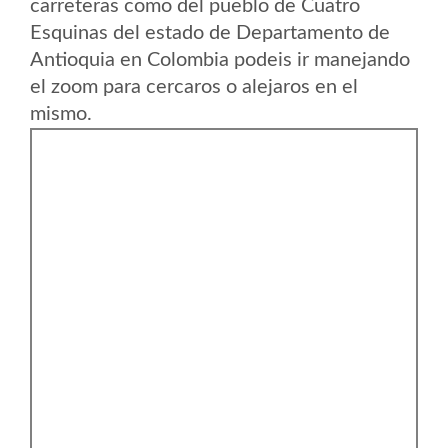
carreteras como del pueblo de Cuatro
Esquinas del estado de Departamento de
Antioquia en Colombia podeis ir manejando
el zoom para cercaros o alejaros en el
mismo.