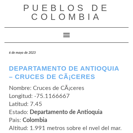
Saltar
PUEBLOS DE
al
contenido
COLOMBIA
Cambiar modo de navegación
6 de mayo de 2023
DEPARTAMENTO DE ANTIOQUIA
– CRUCES DE CÃ¡CERES
Nombre: Cruces de CÃ¡ceres
Longitud: -75.1166667
Latitud: 7.45
Estado:
Departamento de Antioquia
Pais:
Colombia
Altitud: 1.991 metros sobre el nvel del mar.