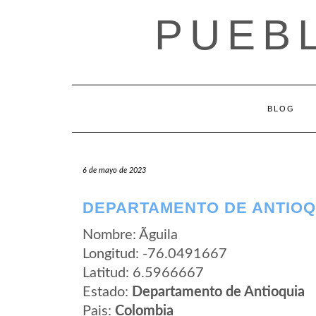
Saltar
PUEB
al
contenido
BLOG
6 de mayo de 2023
DEPARTAMENTO DE ANTIOQU
Nombre: Ãguila
Longitud: -76.0491667
Latitud: 6.5966667
Estado:
Departamento de Antioquia
Pais:
Colombia