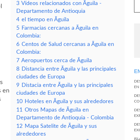
3
Vídeos relacionados con Ãguila -
l
Departamento de Antioquia
4
el tiempo en Ãguila
5
Farmacias cercanas a Ãguila en
Colombia:
6
Centos de Salud cercanas a Ãguila en
Colombia:
7
Aeropuertos cerca de Ãguila
8
Distancia entre Ãguila y las principales
E
ciudades de Europa
es
DE
9
Distacia entre Ãguila y las principales
EN
s en
ciudades de Europa
DE
s
10
Hoteles en Ãguila y sus alrededores
CO
11
Otros Mapas de Ãguila en
DE
EX
Departamento de Antioquia - Colombia
DE
12
Mapa Satelite de Ãguila y sus
EX
alrededores
IS