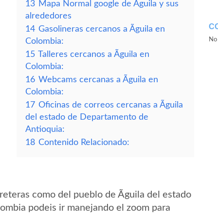
13
Mapa Normal google de Ãguila y sus
alrededores
C
14
Gasolineras cercanos a Ãguila en
No 
Colombia:
15
Talleres cercanos a Ãguila en
Colombia:
16
Webcams cercanas a Ãguila en
Colombia:
17
Oficinas de correos cercanas a Ãguila
del estado de Departamento de
Antioquia:
18
Contenido Relacionado:
eteras como del pueblo de Ãguila del estado
ombia podeis ir manejando el zoom para